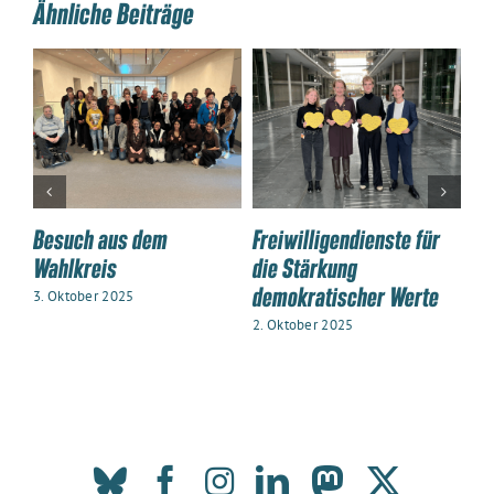
Ähnliche Beiträge
Besuch aus dem
Freiwilligendienste für
Zu
Wahlkreis
die Stärkung
un
demokratischer Werte
Ju
3. Oktober 2025
Pl
2. Oktober 2025
2. 